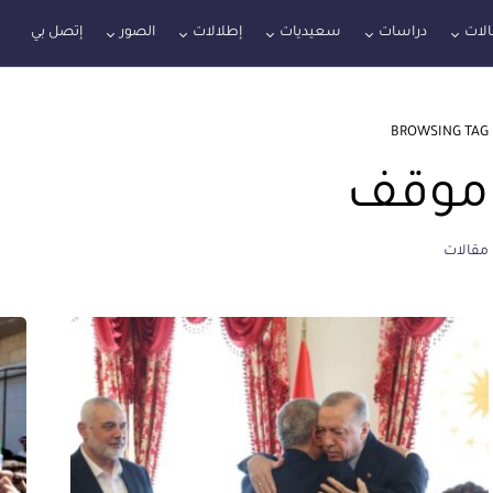
لات
دراسات
سعيديات
إطلالات
الصور
إتصل بي
BROWSING TAG
موقف
مقالات