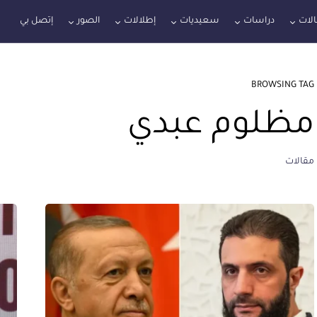
لات
دراسات
سعيديات
إطلالات
الصور
إتصل بي
BROWSING TAG
مظلوم عبدي
مقالات