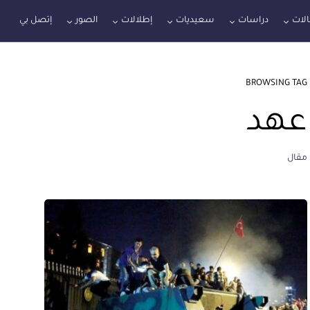
لات
دراسات
سعيديات
إطلالات
الصور
إتصل بي
BROWSING TAG
عهد
مقال