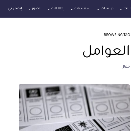
لات
دراسات
سعيديات
إطلالات
الصور
إتصل بي
BROWSING TAG
العوامل
مقال