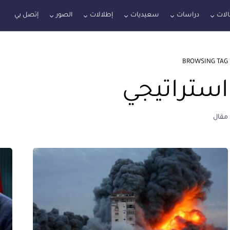
لات
دراسات
سعيديات
إطلالات
الصور
إتصل بي
BROWSING TAG
استراتيجي
مقال