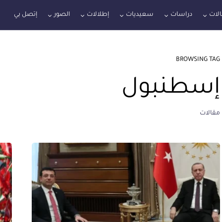
لات
دراسات
سعيديات
إطلالات
الصور
إتصل بي
BROWSING TAG
إسطنبول
مقالات